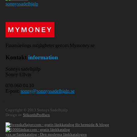
Finansierings möjligheter genom Mymoney.se
Kontakt
information
Sonnys sadelhjälp
Sonny Elfvin
070-960 04 10
E-post:
sonny@sonnyssadelhjalp.se
Copyright © 2013 Sonnys Sadelhjälp
Design av
SökordsProffsen
yzx.se/lankkatalog - Den moderna länkkatalogen