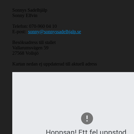
Sonnys Sadelhjälp
Sonny Elfvin
Telefon: 070-960 04 10
E-post:
sonny@sonnyssadelhjalp.se
Besöksadress till stallet
Vallarumsvägen 59
27568 Vollsjö
Kartan nedan ej uppdaterad till aktuell adress
Hoppsan! Ett fel uppstod.