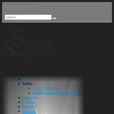
lördag, 08 augusti 2026
Start
Sadlar
Lippo / Knights
Sadeldoktorn Dante inferno
Luftrenare
Tjänster
Prislista
Om mig