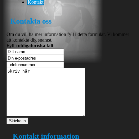
Kontakt
Kontakta oss
Om du vill ha mer information fyll i detta formulär. Vi kommer
att kontakta dig snarast.
Fyll i
obligatoriska fält
.
Skicka in
Kontakt information